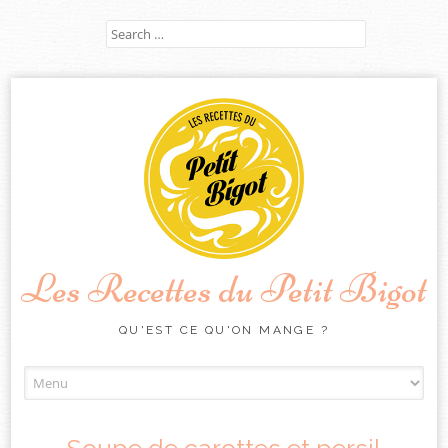
Search
for:
Les Recettes du Petit Bigot
QU'EST CE QU'ON MANGE ?
Skip
to
content
Soupe de carottes et persil