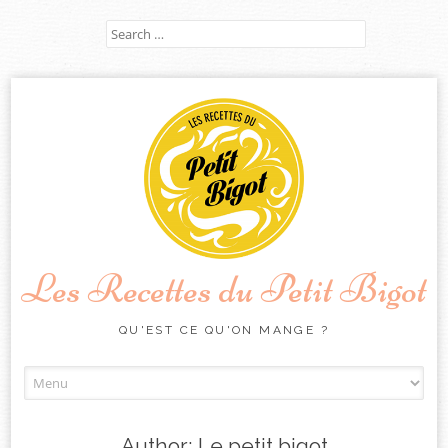
Search
for:
Les Recettes du Petit Bigot
QU'EST CE QU'ON MANGE ?
Skip
to
content
Author:
Le petit bigot