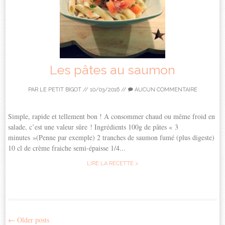
Les pâtes au saumon
PAR
LE PETIT BIGOT
//
10/03/2016
//
AUCUN COMMENTAIRE
Simple, rapide et tellement bon ! A consommer chaud ou même froid en
salade, c’est une valeur sûre ! Ingrédients 100g de pâtes « 3
minutes »(Penne par exemple) 2 tranches de saumon fumé (plus digeste)
10 cl de crème fraiche semi-épaisse 1/4...
LIRE LA RECETTE >
←
Older posts
Post