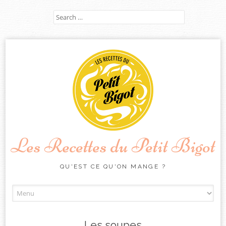
Search
for:
Les Recettes du Petit Bigot
QU'EST CE QU'ON MANGE ?
Skip
to
content
Les soupes